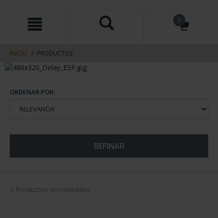
saltar
Saltar
0
al
al
contenido
men
de
navegacin
INICIO
PRODUCTOS
ORDENAR POR:
REFINAR
5 Productos encontrados