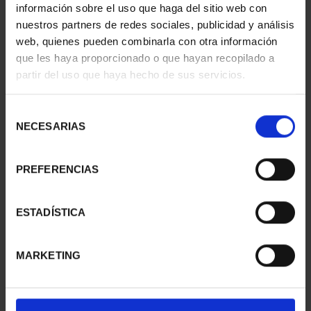
información sobre el uso que haga del sitio web con
nuestros partners de redes sociales, publicidad y análisis
web, quienes pueden combinarla con otra información
que les haya proporcionado o que hayan recopilado a
partir del uso que haya hecho de sus servicios.
V CENT. ALVARO DE
CANJE 60 EURO 2026
BAZAN (2026) 4 REALES
ACADEMIA DEL AIRE - P...
Selección
73,00 €
60,00 €
NECESARIAS
de
consentimiento
PREFERENCIAS
ESTADÍSTICA
MARKETING