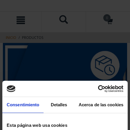
saltar
Saltar
0
al
al
contenido
men
de
navegacin
INICIO
PRODUCTOS
Consentimiento
Detalles
Acerca de las cookies
Esta página web usa cookies