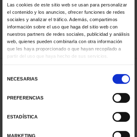
Las cookies de este sitio web se usan para personalizar
el contenido y los anuncios, ofrecer funciones de redes
sociales y analizar el tráfico. Además, compartimos
ORDENAR POR:
información sobre el uso que haga del sitio web con
nuestros partners de redes sociales, publicidad y análisis
web, quienes pueden combinarla con otra información
que les haya proporcionado o que hayan recopilado a
REFINAR
partir del uso que haya hecho de sus servicios.
Selección
NECESARIAS
de
1 Productos encontrados
consentimiento
PREFERENCIAS
ESTADÍSTICA
MARKETING