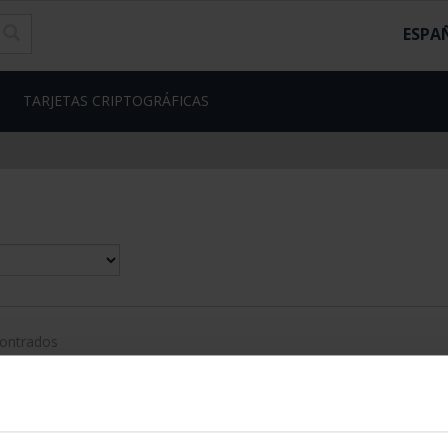
ESPA
TARJETAS CRIPTOGRÁFICAS
contrados