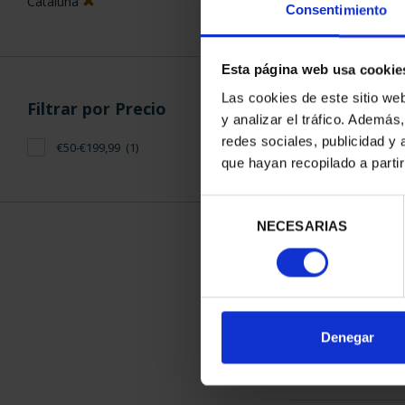
Cataluña
Consentimiento
Esta página web usa cookie
Las cookies de este sitio we
Filtrar por Precio
y analizar el tráfico. Ademá
CIUDADES PAT
redes sociales, publicidad y
€50-€199,99
(1)
TARR
que hayan recopilado a parti
73,
Selección
NECESARIAS
de
consentimiento
ORDENAR POR:
Denegar