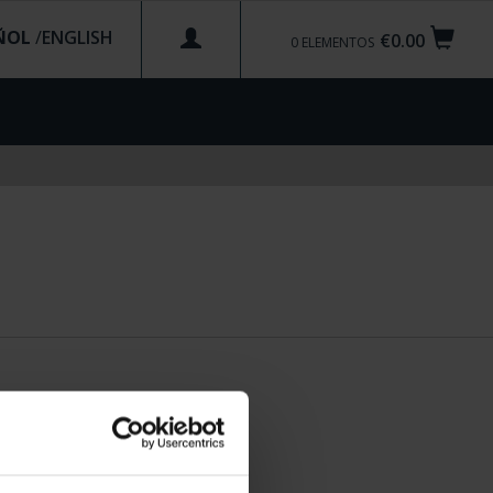
ÑOL
/
€0.00
0
ELEMENTOS