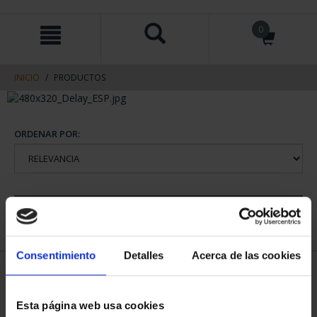
saltar
Saltar
0
al
al
contenido
men
de
navegacin
INICIO
PRODUCTOS
ORDENAR POR:
REFINAR
Consentimiento
Detalles
Acerca de las cookies
2 Productos encontrados
Esta página web usa cookies