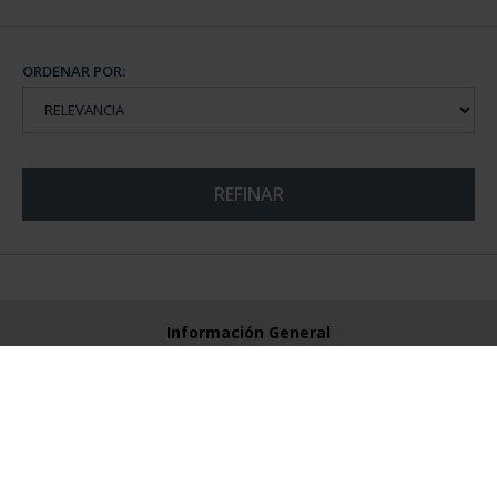
ORDENAR POR:
REFINAR
Información General
Contacto
Preguntas Frequentes (FAQs)
Aviso Legal
Condiciones Legales