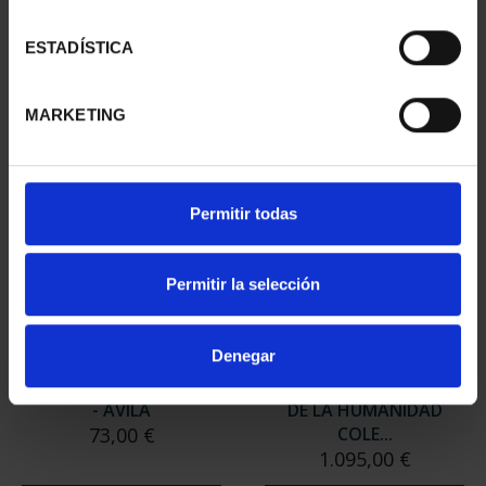
- CÓRDOBA
- BAEZA
73,00 €
73,00 €
ESTADÍSTICA
MARKETING
Permitir todas
Permitir la selección
Denegar
CIUDADES PATRIMONIO
CIUDADES PATRIMONIO
- ÁVILA
DE LA HUMANIDAD
73,00 €
COLE...
1.095,00 €