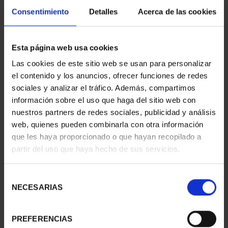
Consentimiento
Detalles
Acerca de las cookies
CIUDADES PATRIMONIO
CIUDADES PATRIMONIO
Esta página web usa cookies
- CÁCERES
- ALCALÁ DE HENARES
73,00 €
73,00 €
Las cookies de este sitio web se usan para personalizar
el contenido y los anuncios, ofrecer funciones de redes
sociales y analizar el tráfico. Además, compartimos
información sobre el uso que haga del sitio web con
nuestros partners de redes sociales, publicidad y análisis
web, quienes pueden combinarla con otra información
que les haya proporcionado o que hayan recopilado a
partir del uso que haya hecho de sus servicios.
Selección
NECESARIAS
de
consentimiento
PREFERENCIAS
CIUDADES PATRIMONIO
CIUDADES PATRIMONIO