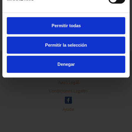
REFINAR
Permitir todas
Permitir la selección
Información General
Denegar
Contacto
Preguntas Frequentes (FAQs)
Aviso Legal
Condiciones Legales
Ayuda