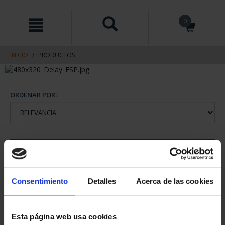
saltar
Saltar
0
al
al
contenido
men
de
navegacin
INICIO
PRODUCTOS
ORDENAR POR:
REFINAR
Consentimiento
Detalles
Acerca de las cookies
2 Productos encontrados
Esta página web usa cookies