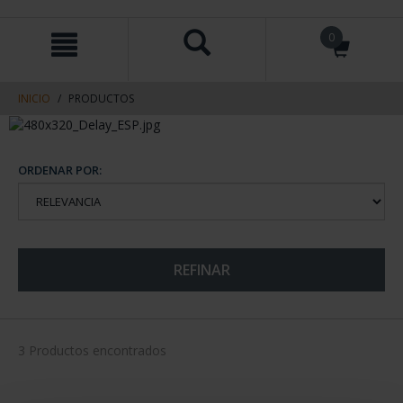
saltar
Saltar
0
al
al
contenido
men
de
navegacin
INICIO
PRODUCTOS
ORDENAR POR:
REFINAR
3 Productos encontrados