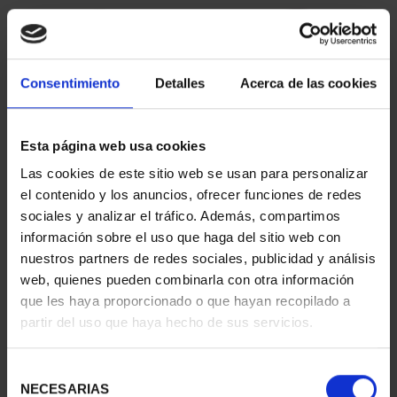
Consentimiento
Detalles
Acerca de las cookies
Esta página web usa cookies
Las cookies de este sitio web se usan para personalizar
CIUDADES PATRIMONIO
CIUDADES PATRIMONIO
el contenido y los anuncios, ofrecer funciones de redes
- ÁVILA
II - SALAMANCA
sociales y analizar el tráfico. Además, compartimos
73,00 €
73,00 €
información sobre el uso que haga del sitio web con
nuestros partners de redes sociales, publicidad y análisis
web, quienes pueden combinarla con otra información
que les haya proporcionado o que hayan recopilado a
partir del uso que haya hecho de sus servicios.
Selección
NECESARIAS
de