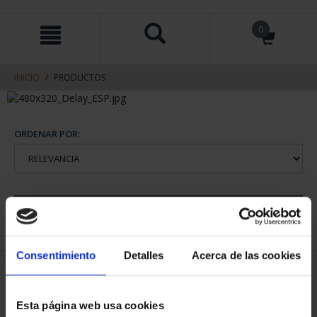
saltar
Saltar
0
al
al
contenido
men
de
navegacin
INICIO
PRODUCTOS
ORDENAR POR:
REFINAR
Consentimiento
Detalles
Acerca de las cookies
1 Productos encontrados
Esta página web usa cookies