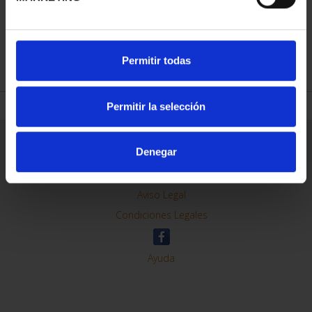
REFINAR
Permitir todas
Permitir la selección
Información General
Denegar
Contacto
Preguntas Frequentes (FAQs)
Aviso Legal
Condiciones Legales
Ayuda