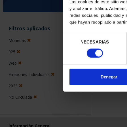
Las cookies de este sitio we
y analizar el tráfico. Ademá
0 Productos encon
redes sociales, publicidad y
que hayan recopilado a parti
Filtros aplicados
Selección
Monedas
NECESARIAS
de
consentimiento
925
Web
Emisiones Individuales
Denegar
2023
No Circulada
Información General