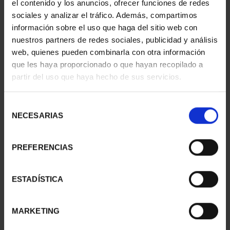
el contenido y los anuncios, ofrecer funciones de redes
ESCORIAL
REAL DE...
73,00 €
73,00 €
sociales y analizar el tráfico. Además, compartimos
información sobre el uso que haga del sitio web con
nuestros partners de redes sociales, publicidad y análisis
web, quienes pueden combinarla con otra información
que les haya proporcionado o que hayan recopilado a
partir del uso que haya hecho de sus servicios.
Selección
NECESARIAS
de
consentimiento
PREFERENCIAS
CIUDADES PATRIMONIO
CIUDADES PATRIMONIO
ESTADÍSTICA
- CÁCERES
- ALCALÁ DE HENARES
73,00 €
73,00 €
MARKETING