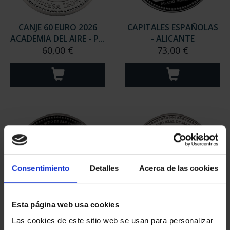
CANJE 60 EURO 2026
CAPITALES ESPAÑOLAS
ACADEMIA DEL AIRE - P...
- ALICANTE
60,00 €
73,00 €
Consentimiento
Detalles
Acerca de las cookies
Esta página web usa cookies
PATRIMONIO
PATRIMONIO
Las cookies de este sitio web se usan para personalizar
NACIONAL I - EL
NACIONAL II - PALACIO