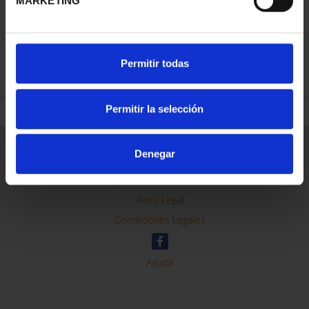
MARKETING
REFINAR
Permitir todas
Permitir la selección
Información General
Denegar
Contacto
Preguntas Frequentes (FAQs)
Aviso Legal
Condiciones Legales
Ayuda