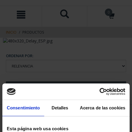
saltar
Saltar
0
al
al
contenido
men
de
navegacin
INICIO
PRODUCTOS
ORDENAR POR:
REFINAR
Consentimiento
Detalles
Acerca de las cookies
1 Productos encontrados
Esta página web usa cookies