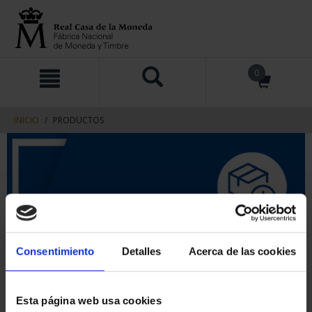
saltar
Saltar
0
al
al
contenido
men
de
navegacin
INICIO
PRODUCTOS
Consentimiento
Detalles
Acerca de las cookies
Esta página web usa cookies