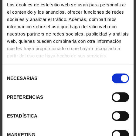
Las cookies de este sitio web se usan para personalizar
el contenido y los anuncios, ofrecer funciones de redes
sociales y analizar el tráfico. Además, compartimos
ORDENAR POR:
información sobre el uso que haga del sitio web con
nuestros partners de redes sociales, publicidad y análisis
web, quienes pueden combinarla con otra información
que les haya proporcionado o que hayan recopilado a
REFINAR
partir del uso que haya hecho de sus servicios.
Selección
NECESARIAS
de
1 Productos encontrados
consentimiento
PREFERENCIAS
ESTADÍSTICA
MARKETING