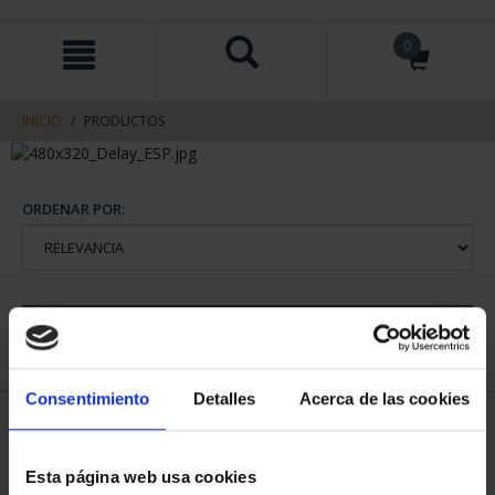
saltar
Saltar
0
al
al
contenido
men
de
navegacin
INICIO
PRODUCTOS
ORDENAR POR:
REFINAR
Consentimiento
Detalles
Acerca de las cookies
1 Productos encontrados
Esta página web usa cookies