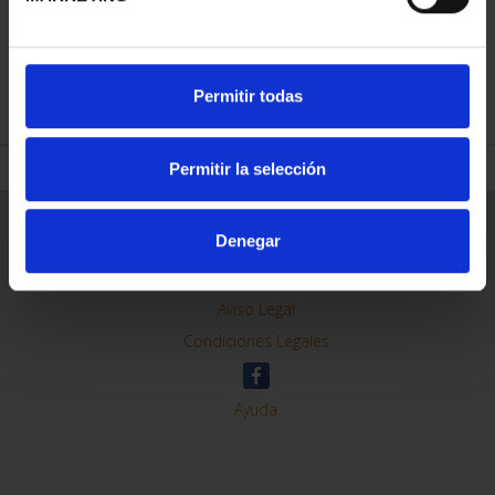
REFINAR
Permitir todas
Permitir la selección
Información General
Denegar
Contacto
Preguntas Frequentes (FAQs)
Aviso Legal
Condiciones Legales
Ayuda