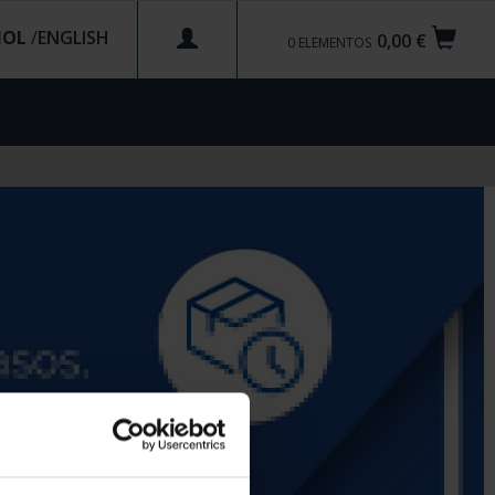
ÑOL
/
0,00 €
0
ELEMENTOS