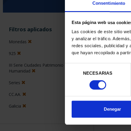
Consentimiento
Esta página web usa cookie
ORDENAR POR:
Filtros aplicados
Las cookies de este sitio we
y analizar el tráfico. Ademá
Monedas
redes sociales, publicidad y
que hayan recopilado a parti
925
1 Productos en
III Serie Ciudades Patrimonio de la
Selección
Humanidad
NECESARIAS
de
consentimiento
Series
CC.AA.
Galicia
Denegar