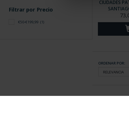
CIUDADES PAT
SANTIAGO
Filtrar por Precio
73,
€50-€199,99
(1)
ORDENAR POR:
Información General
Contacto
|
Preguntas Frequentes (FAQs)
|
Aviso Legal
|
Condicio