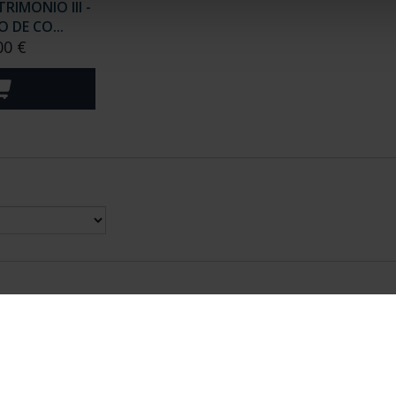
RIMONIO III -
 DE CO...
00 €
nes Legales
|
|
Ayuda
|