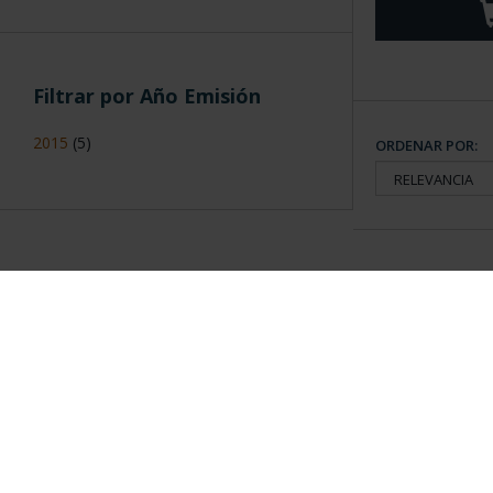
Filtrar por Año Emisión
2015
(5)
ORDENAR POR:
Información General
Contacto
|
Preguntas Frequentes (FAQs)
|
Aviso Legal
|
Condicio