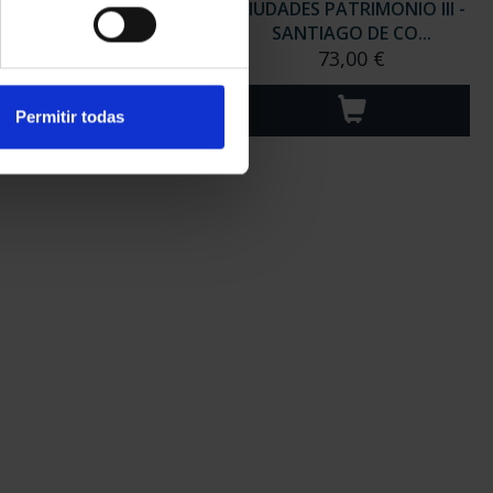
ADES PATRIMONIO III -
CIUDADES PATRIMONIO III -
UBEDA
SANTIAGO DE CO...
73,00 €
73,00 €
Permitir todas