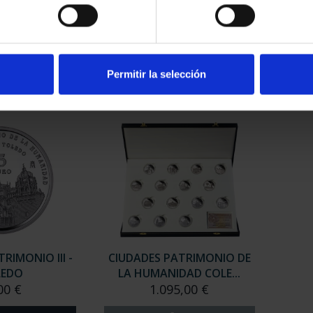
RIMONIO III -
CIUDADES PATRIMONIO III -
CIUD
AGONA
SEGOVIA
00 €
73,00 €
Permitir la selección
RIMONIO III -
CIUDADES PATRIMONIO DE
LEDO
LA HUMANIDAD COLE...
00 €
1.095,00 €