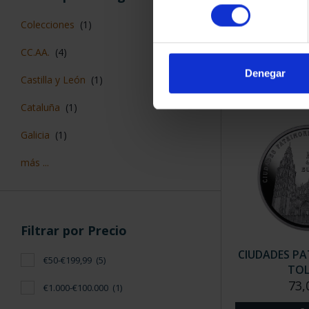
CIUDADES PAT
consentimiento
TARR
Colecciones
(1)
73,
CC.AA.
(4)
Denegar
Castilla y León
(1)
Cataluña
(1)
Galicia
(1)
más ...
Filtrar por Precio
CIUDADES PAT
€50-€199,99
(5)
TO
73,
€1.000-€100.000
(1)