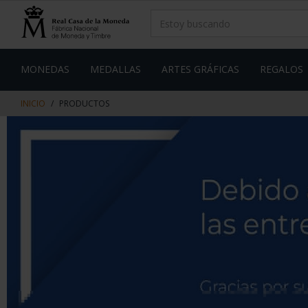
saltar
Saltar
al
al
contenido
men
de
navegacin
MONEDAS
MEDALLAS
ARTES GRÁFICAS
REGALOS
INICIO
PRODUCTOS