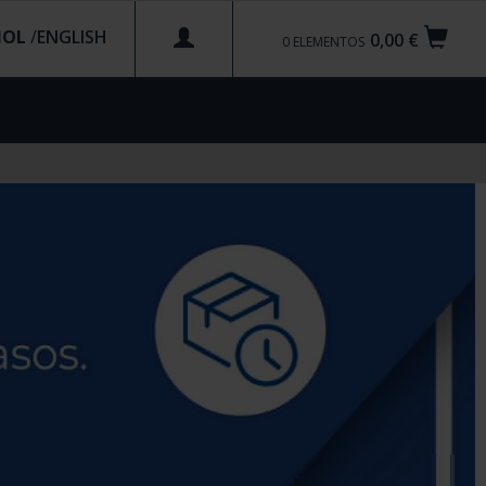
ÑOL
/
0,00 €
0
ELEMENTOS