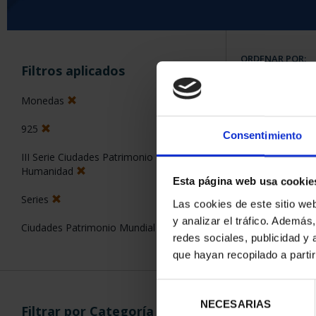
ORDENAR POR:
Filtros aplicados
Monedas
925
Consentimiento
6 Productos en
III Serie Ciudades Patrimonio de la
Humanidad
Esta página web usa cookie
Series
Las cookies de este sitio we
y analizar el tráfico. Ademá
Ciudades Patrimonio Mundial
redes sociales, publicidad y
que hayan recopilado a parti
Selección
NECESARIAS
de
Filtrar por Categoría