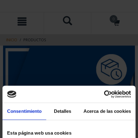
saltar
Saltar
0
al
al
contenido
men
de
navegacin
INICIO
PRODUCTOS
Consentimiento
Detalles
Acerca de las cookies
Esta página web usa cookies