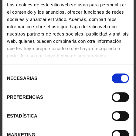
Las cookies de este sitio web se usan para personalizar
el contenido y los anuncios, ofrecer funciones de redes
sociales y analizar el tráfico. Además, compartimos
ORDENAR POR:
información sobre el uso que haga del sitio web con
nuestros partners de redes sociales, publicidad y análisis
web, quienes pueden combinarla con otra información
que les haya proporcionado o que hayan recopilado a
REFINAR
partir del uso que haya hecho de sus servicios.
Selección
NECESARIAS
de
1 Productos encontrados
consentimiento
PREFERENCIAS
ESTADÍSTICA
MARKETING