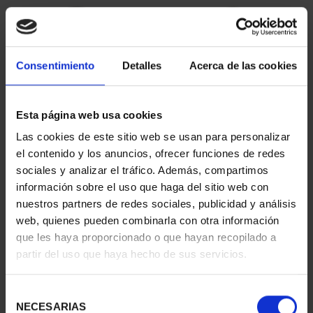
Consentimiento
Detalles
Acerca de las cookies
Esta página web usa cookies
Las cookies de este sitio web se usan para personalizar
CAPITALES ESPAÑOLAS
CAPITALES ESPAÑOLAS
el contenido y los anuncios, ofrecer funciones de redes
- CUENCA
- GUADALAJARA
sociales y analizar el tráfico. Además, compartimos
73,00 €
73,00 €
información sobre el uso que haga del sitio web con
nuestros partners de redes sociales, publicidad y análisis
web, quienes pueden combinarla con otra información
que les haya proporcionado o que hayan recopilado a
partir del uso que haya hecho de sus servicios.
Selección
NECESARIAS
de