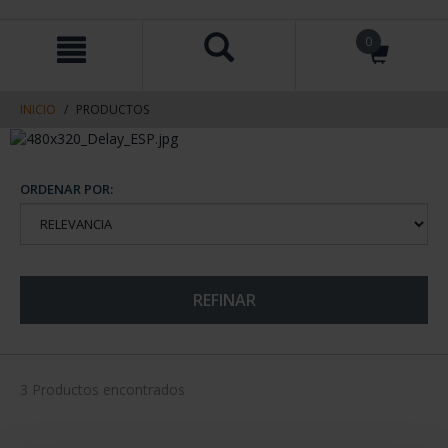
saltar
Saltar
0
al
al
contenido
men
de
navegacin
INICIO
PRODUCTOS
ORDENAR POR:
REFINAR
3 Productos encontrados