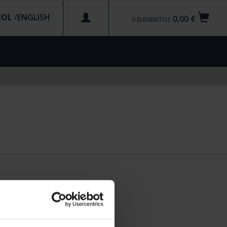
ÑOL
/
0,00 €
0
ELEMENTOS