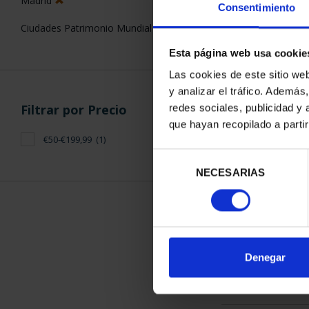
Consentimiento
Esta página web usa cookie
ORDENAR POR:
Filtros aplicados
Las cookies de este sitio we
y analizar el tráfico. Ademá
Monedas
redes sociales, publicidad y
que hayan recopilado a parti
925
1 Productos en
CC.AA.
Selección
NECESARIAS
de
2014
consentimiento
Madrid
Ciudades Patrimonio Mundial
Denegar