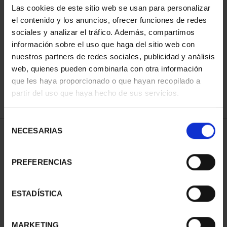
Las cookies de este sitio web se usan para personalizar
el contenido y los anuncios, ofrecer funciones de redes
sociales y analizar el tráfico. Además, compartimos
ORDENAR POR:
información sobre el uso que haga del sitio web con
nuestros partners de redes sociales, publicidad y análisis
web, quienes pueden combinarla con otra información
que les haya proporcionado o que hayan recopilado a
REFINAR
partir del uso que haya hecho de sus servicios.
Selección
NECESARIAS
de
2 Productos encontrados
consentimiento
PREFERENCIAS
ESTADÍSTICA
MARKETING