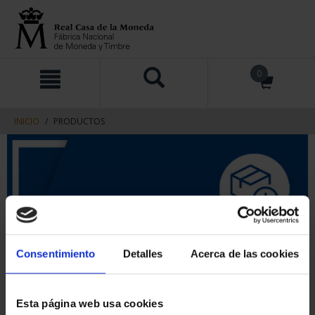
saltar
Saltar
0
al
al
contenido
men
de
navegacin
INICIO
PRODUCTOS
Consentimiento
Detalles
Acerca de las cookies
Esta página web usa cookies