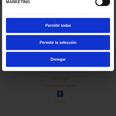
MARKETING
REFINAR
Permitir todas
Permitir la selección
Información General
Denegar
Contacto
Preguntas Frequentes (FAQs)
Aviso Legal
Condiciones Legales
Ayuda