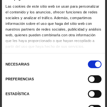
Las cookies de este sitio web se usan para personalizar
el contenido y los anuncios, ofrecer funciones de redes
sociales y analizar el tráfico. Además, compartimos
información sobre el uso que haga del sitio web con
nuestros partners de redes sociales, publicidad y análisis
web, quienes pueden combinarla con otra información
que les haya proporcionado o que hayan recopilado a
partir del uso que haya hecho de sus servicios.
PATRIMONIO
CIUDADES PATRIMONIO
NACIONAL II - PALACIO
- ALCALÁ DE HENARES
REAL DE...
73,00 €
Selección
73,00 €
NECESARIAS
de
consentimiento
PREFERENCIAS
ESTADÍSTICA
ORDENAR POR: