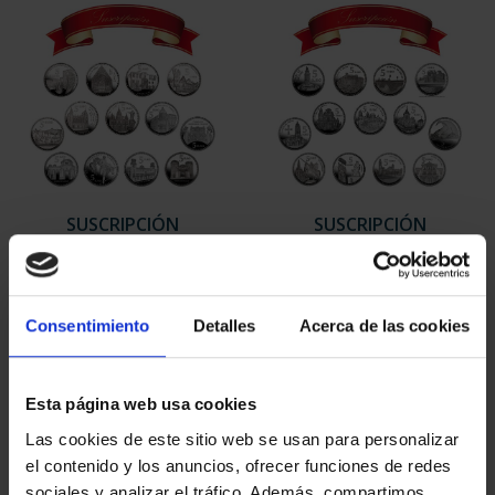
SUSCRIPCIÓN
SUSCRIPCIÓN
CAPITALES DE
CAPITALES DE
PROVINCIA 1
PROVINCIA 2
949,00 €
949,00 €
Consentimiento
Detalles
Acerca de las cookies
Sólo para usuarios
Sólo para usuarios
registrados
registrados
Esta página web usa cookies
Las cookies de este sitio web se usan para personalizar
el contenido y los anuncios, ofrecer funciones de redes
sociales y analizar el tráfico. Además, compartimos