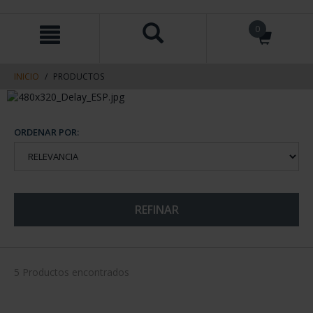
saltar
Saltar
0
al
al
contenido
men
de
navegacin
INICIO
PRODUCTOS
ORDENAR POR:
REFINAR
5 Productos encontrados