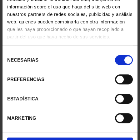
información sobre el uso que haga del sitio web con
nuestros partners de redes sociales, publicidad y análisis
web, quienes pueden combinarla con otra información
que les haya proporcionado o que hayan recopilado a
partir del uso que haya hecho de sus servicios.
SUSCRIPCIÓN
SUSCRIPCIÓN
CAPITALES DE
CAPITALES DE
PROVINCIA 3
PROVINCIA 4
Selección
949,00 €
949,00 €
NECESARIAS
de
consentimiento
Sólo para usuarios
Sólo para usuarios
registrados
registrados
PREFERENCIAS
ESTADÍSTICA
MARKETING