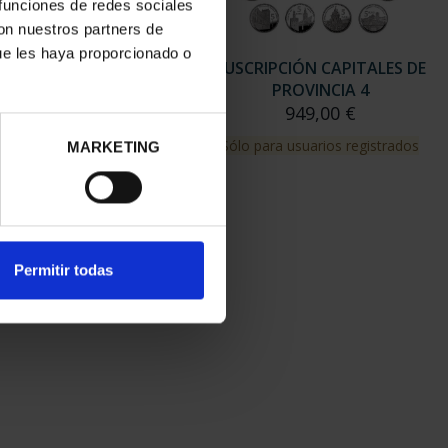
 funciones de redes sociales
con nuestros partners de
ue les haya proporcionado o
RIPCIÓN CAPITALES DE
SUSCRIPCIÓN CAPITALES DE
PROVINCIA 3
PROVINCIA 4
949,00 €
949,00 €
para usuarios registrados
Sólo para usuarios registrados
MARKETING
Permitir todas