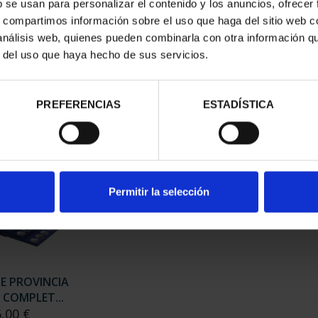
b se usan para personalizar el contenido y los anuncios, ofrecer
s, compartimos información sobre el uso que haga del sitio web 
 análisis web, quienes pueden combinarla con otra información q
 CAPITALES DE
SUSCRIPCIÓN CAPITALES DE
SUSC
r del uso que haya hecho de sus servicios.
NCIA 1
PROVINCIA 2
,00 €
949,00 €
rios registrados
Sólo para usuarios registrados
Sólo 
PREFERENCIAS
ESTADÍSTICA
Permitir la selección
DE PROVINCIA
 COMPLET...
6,00 €