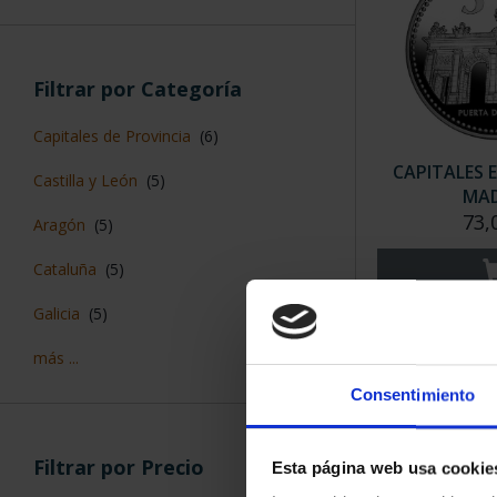
Filtrar por Categoría
Capitales de Provincia
(6)
CAPITALES 
Castilla y León
(5)
MAD
73,
Aragón
(5)
Cataluña
(5)
Galicia
(5)
más ...
Consentimiento
Filtrar por Precio
Esta página web usa cookie