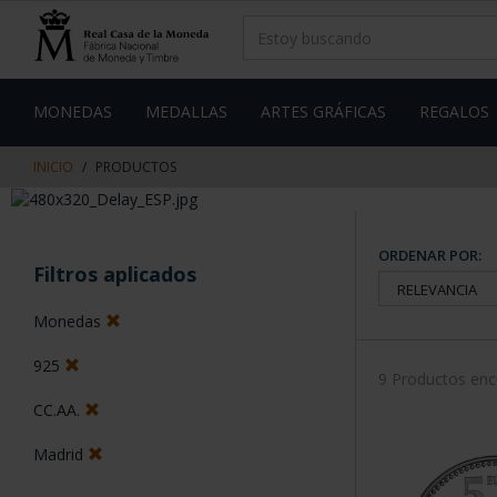
saltar
Saltar
al
al
contenido
men
de
navegacin
MONEDAS
MEDALLAS
ARTES GRÁFICAS
REGALOS
INICIO
PRODUCTOS
ORDENAR POR:
Filtros aplicados
Monedas
925
9 Productos en
CC.AA.
Madrid