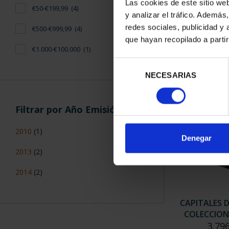
Las cookies de este sitio we
€50-€199,99
(4)
y analizar el tráfico. Ademá
redes sociales, publicidad y
€500-€999,99
(4)
SUSCRIPCIÓN
que hayan recopilado a parti
PROVI
€1.000-€100.000
(1)
949
Selección
Sólo para usua
NECESARIAS
de
consentimiento
Filtrar por Año Emisión
2010
(1)
Denegar
2013
(2)
2014
(2)
CAPITALES 
COLECCION
3.79