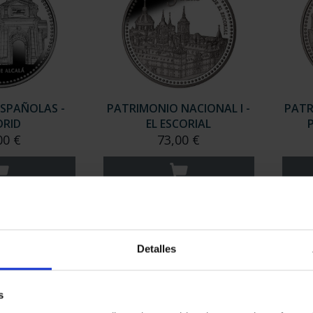
ESPAÑOLAS -
PATRIMONIO NACIONAL I -
PATR
RID
EL ESCORIAL
P
00 €
73,00 €
Detalles
s