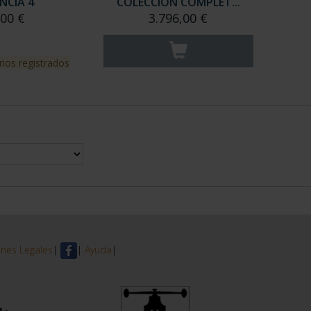
NCIA 4
COLECCION COMPLET...
,00 €
3.796,00 €
rios registrados
nes Legales
|
|
Ayuda
|