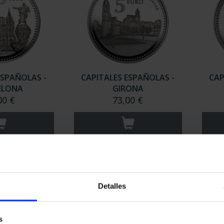
ESPAÑOLAS -
CAPITALES ESPAÑOLAS -
CAP
ELONA
GIRONA
00 €
73,00 €
Detalles
s