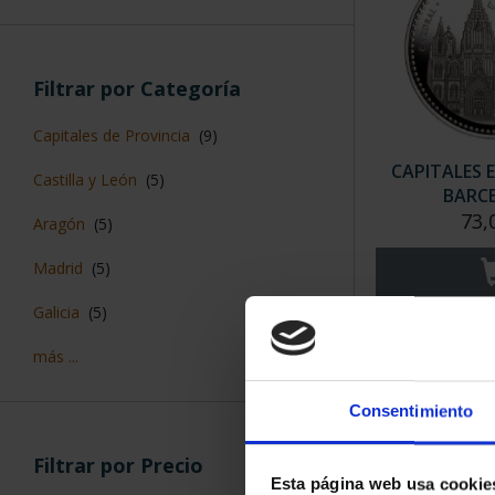
Filtrar por Categoría
Capitales de Provincia
(9)
CAPITALES 
Castilla y León
(5)
BARC
73,
Aragón
(5)
Madrid
(5)
Galicia
(5)
más ...
Consentimiento
Filtrar por Precio
Esta página web usa cookie