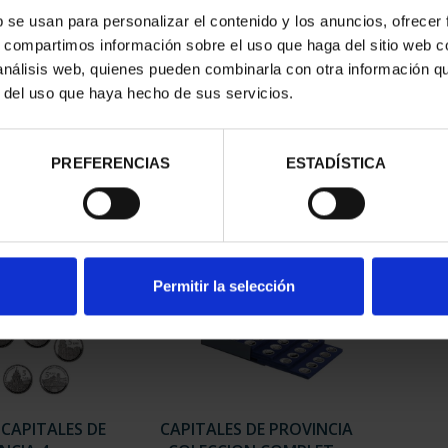
b se usan para personalizar el contenido y los anuncios, ofrecer
s, compartimos información sobre el uso que haga del sitio web 
RIMONIO III -
SUSCRIPCIÓN CAPITALES DE
SUSC
 análisis web, quienes pueden combinarla con otra información q
AGONA
PROVINCIA 1
r del uso que haya hecho de sus servicios.
00 €
949,00 €
PREFERENCIAS
ESTADÍSTICA
Sólo para usuarios registrados
Sólo 
Permitir la selección
 CAPITALES DE
CAPITALES DE PROVINCIA