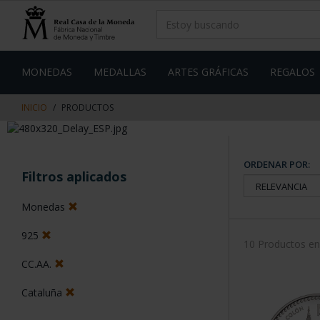
saltar
Saltar
al
al
contenido
men
de
navegacin
MONEDAS
MEDALLAS
ARTES GRÁFICAS
REGALOS
INICIO
PRODUCTOS
ORDENAR POR:
Filtros aplicados
Monedas
925
10 Productos e
CC.AA.
Cataluña