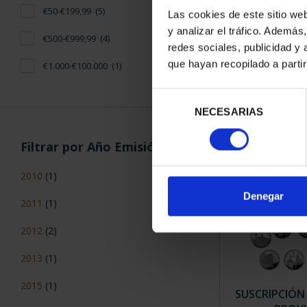
€50-€199,99
(5)
Las cookies de este sitio we
y analizar el tráfico. Ademá
€500-€999,99
(4)
CIUDADES PAT
redes sociales, publicidad y
TARR
que hayan recopilado a parti
€1.000-€100.000
(1)
73,
Selección
NECESARIAS
de
consentimiento
Filtrar por Año Emisión
2010
(1)
Denegar
2011
(1)
2012
(2)
2013
(1)
2015
(1)
SUSCRIPCIÓN