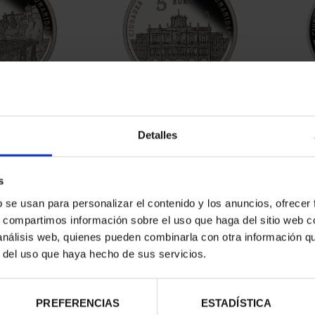
RIMONIO II -
CIUDADES PATRIMONIO II -
CIUD
NCA
SALAMANCA
Detalles
00 €
73,00 €
s
b se usan para personalizar el contenido y los anuncios, ofrecer
s, compartimos información sobre el uso que haga del sitio web 
 análisis web, quienes pueden combinarla con otra información q
r del uso que haya hecho de sus servicios.
PREFERENCIAS
ESTADÍSTICA