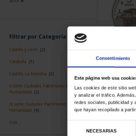
2015
Filtrar por Categoría
CIUDADES PAT
Castilla y León
(2)
CUE
Consentimiento
73,
Cataluña
(1)
Castilla-La Mancha
(2)
Esta página web usa cookie
II Serie Ciudades Patrimonio de la
Las cookies de este sitio we
Humanidad
(2)
y analizar el tráfico. Ademá
redes sociales, publicidad y
III Serie Ciudades Patrimonio de la
que hayan recopilado a parti
Humanidad
(4)
más ...
Selección
NECESARIAS
de