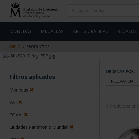
saltar
Saltar
al
al
contenido
men
de
navegacin
MONEDAS
MEDALLAS
ARTES GRÁFICAS
REGALOS
INICIO
PRODUCTOS
ORDENAR POR:
Filtros aplicados
Monedas
925
6 Productos en
CC.AA.
Ciudades Patrimonio Mundial