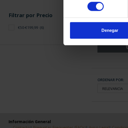
consentimiento
Filtrar por Precio
CIUDADES PAT
SANTIAGO
€50-€199,99
(6)
Denegar
73,
ORDENAR POR:
Información General
Contacto
|
Preguntas Frequentes (FAQs)
|
Aviso Legal
|
Condicio