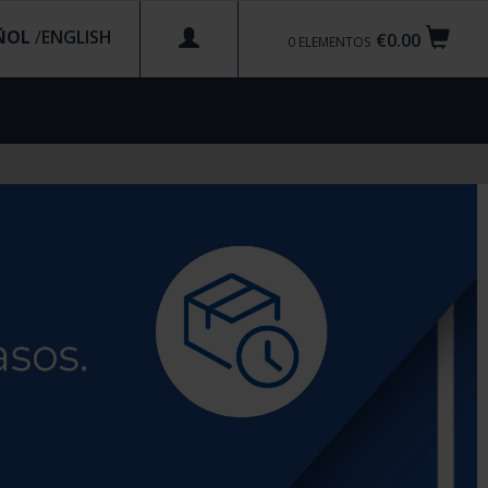
ÑOL
/
€0.00
0
ELEMENTOS