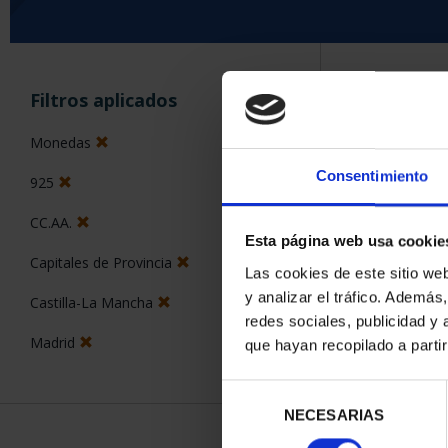
ORDENAR POR:
Filtros aplicados
Monedas
Consentimiento
925
5 Productos en
CC.AA.
Esta página web usa cookie
Capitales de Provincia
Las cookies de este sitio we
y analizar el tráfico. Ademá
Castilla-La Mancha
redes sociales, publicidad y
Madrid
que hayan recopilado a parti
Selección
NECESARIAS
de
consentimiento