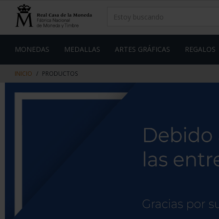
saltar
Saltar
al
al
contenido
men
de
navegacin
MONEDAS
MEDALLAS
ARTES GRÁFICAS
REGALOS
INICIO
PRODUCTOS