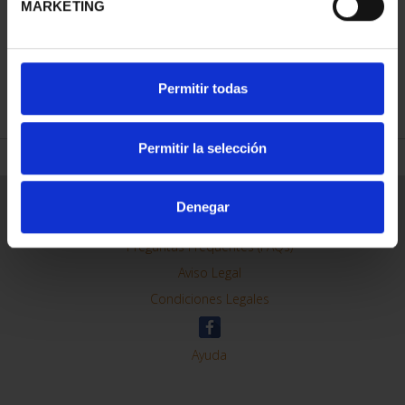
MARKETING
REFINAR
Permitir todas
Permitir la selección
Información General
Denegar
Contacto
Preguntas Frequentes (FAQs)
Aviso Legal
Condiciones Legales
Ayuda