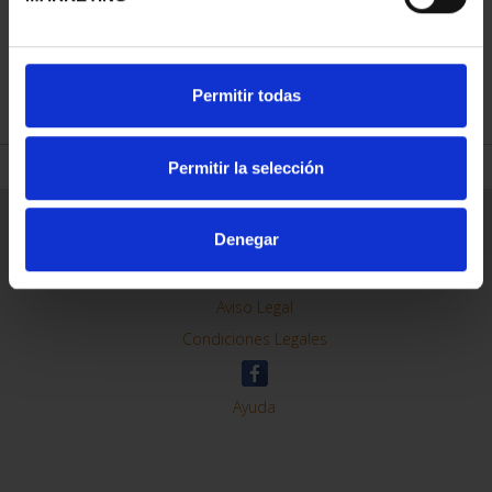
REFINAR
Permitir todas
Permitir la selección
Información General
Denegar
Contacto
Preguntas Frequentes (FAQs)
Aviso Legal
Condiciones Legales
Ayuda