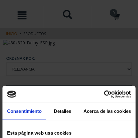
saltar
Saltar
0
al
al
contenido
men
de
navegacin
INICIO
PRODUCTOS
ORDENAR POR:
REFINAR
Consentimiento
Detalles
Acerca de las cookies
2 Productos encontrados
Esta página web usa cookies