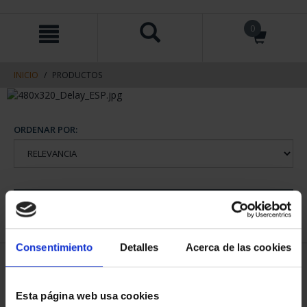
saltar
Saltar
0
al
al
contenido
men
de
navegacin
INICIO
PRODUCTOS
ORDENAR POR:
REFINAR
Consentimiento
Detalles
Acerca de las cookies
1 Productos encontrados
Esta página web usa cookies