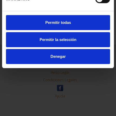
REFINAR
Permitir todas
Permitir la selección
Información General
Denegar
Contacto
Preguntas Frequentes (FAQs)
Aviso Legal
Condiciones Legales
Ayuda