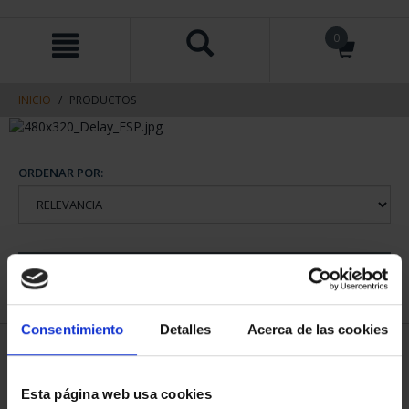
saltar
Saltar
0
al
al
contenido
men
de
navegacin
INICIO
PRODUCTOS
ORDENAR POR:
REFINAR
Consentimiento
Detalles
Acerca de las cookies
1 Productos encontrados
Esta página web usa cookies