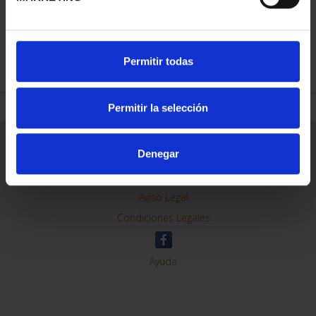
REFINAR
Permitir todas
Permitir la selección
Información General
Denegar
Contacto
Preguntas Frequentes (FAQs)
Aviso Legal
Condiciones Legales
Ayuda