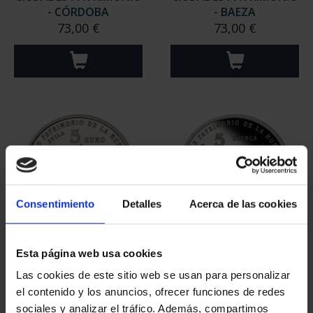
- CÓRDOBA
- BAEZA
73,00 €
73,00 €
Consentimiento
Detalles
Acerca de las cookies
CIUDADES PATRIMONIO
CIUDADES PATRIMONIO
Esta página web usa cookies
- ÁVILA
II - CUENCA
Las cookies de este sitio web se usan para personalizar
73,00 €
73,00 €
el contenido y los anuncios, ofrecer funciones de redes
sociales y analizar el tráfico. Además, compartimos