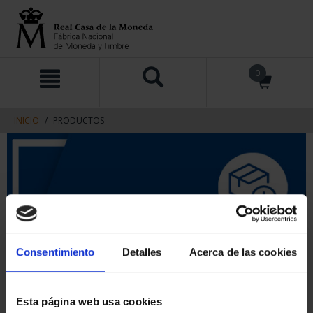
saltar
Saltar
0
al
al
contenido
men
de
navegacin
INICIO
PRODUCTOS
Consentimiento
Detalles
Acerca de las cookies
Esta página web usa cookies