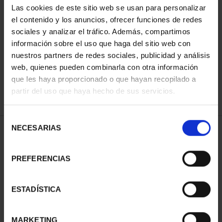
Las cookies de este sitio web se usan para personalizar
el contenido y los anuncios, ofrecer funciones de redes
sociales y analizar el tráfico. Además, compartimos
ORDENAR POR:
información sobre el uso que haga del sitio web con
nuestros partners de redes sociales, publicidad y análisis
web, quienes pueden combinarla con otra información
que les haya proporcionado o que hayan recopilado a
REFINAR
partir del uso que haya hecho de sus servicios.
Selección
NECESARIAS
de
1 Productos encontrados
consentimiento
PREFERENCIAS
ESTADÍSTICA
MARKETING