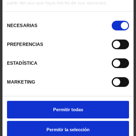
partir del uso que haya hecho de sus servicios.
- SANTANDER
- ÁVILA
73,00 €
73,00 €
Selección
NECESARIAS
de
consentimiento
PREFERENCIAS
ESTADÍSTICA
MARKETING
CAPITALES ESPAÑOLAS
CAPITALES ESPAÑOLAS
Permitir todas
- LAS PALMAS
- BARCELONA
73,00 €
73,00 €
Permitir la selección