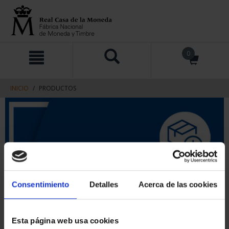
saltar
Saltar
0
al
al
contenido
men
de
navegacin
INICIO
PRODUCTOS
Consentimiento
Detalles
Acerca de las cookies
Esta página web usa cookies