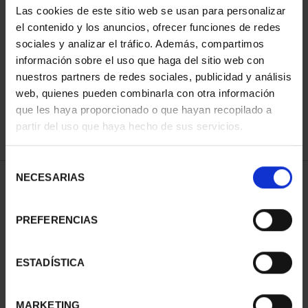
Las cookies de este sitio web se usan para personalizar
el contenido y los anuncios, ofrecer funciones de redes
sociales y analizar el tráfico. Además, compartimos
ORDENAR POR:
información sobre el uso que haga del sitio web con
nuestros partners de redes sociales, publicidad y análisis
web, quienes pueden combinarla con otra información
que les haya proporcionado o que hayan recopilado a
REFINAR
partir del uso que haya hecho de sus servicios.
Selección
NECESARIAS
de
1 Productos encontrados
consentimiento
PREFERENCIAS
ESTADÍSTICA
MARKETING