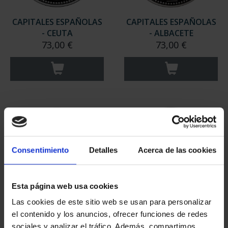
CAPITALES ESPAÑOLAS
CAPITALES ESPAÑOLAS
- CEUTA
- ALBACETE
73,00 €
73,00 €
Consentimiento
Detalles
Acerca de las cookies
Esta página web usa cookies
Las cookies de este sitio web se usan para personalizar
CAPITALES ESPAÑOLAS
CAPITALES ESPAÑOLAS
el contenido y los anuncios, ofrecer funciones de redes
- MADRID
- PAMPLONA
sociales y analizar el tráfico. Además, compartimos