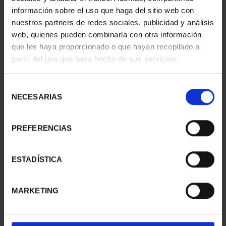
73,00 €
73,00 €
información sobre el uso que haga del sitio web con
nuestros partners de redes sociales, publicidad y análisis
web, quienes pueden combinarla con otra información
que les haya proporcionado o que hayan recopilado a
partir del uso que haya hecho de sus servicios.
Selección
NECESARIAS
de
consentimiento
PREFERENCIAS
CAPITALES ESPAÑOLAS
CAPITALES ESPAÑOLAS
ESTADÍSTICA
- ALICANTE
- MELILLA
73,00 €
73,00 €
MARKETING