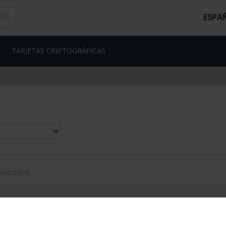
ESPA
TARJETAS CRIPTOGRÁFICAS
contrados