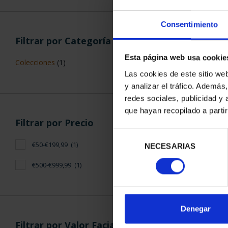
Consentimiento
Filtrar por Categoría
Esta página web usa cookie
Colecciones
(1)
Las cookies de este sitio we
XIII SERIE IB
y analizar el tráfico. Ademá
MONEDA 
redes sociales, publicidad y
73,
que hayan recopilado a parti
Filtrar por Precio
Selección
€50-€199,99
(1)
NECESARIAS
de
consentimiento
€500-€999,99
(1)
ORDENAR POR:
Denegar
Filtrar por Valor Facial