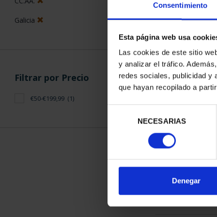
CC.AA.
Consentimiento
Galicia
Esta página web usa cookie
Las cookies de este sitio we
y analizar el tráfico. Ademá
CIUDADES PAT
redes sociales, publicidad y
Filtrar por Precio
SANTIAGO
que hayan recopilado a parti
73,
€50-€199,99
(1)
Selección
NECESARIAS
de
consentimiento
ORDENAR POR:
Denegar