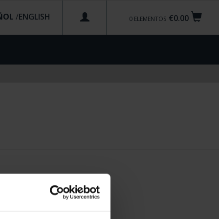
ÑOL
/
€0.00
0
ELEMENTOS