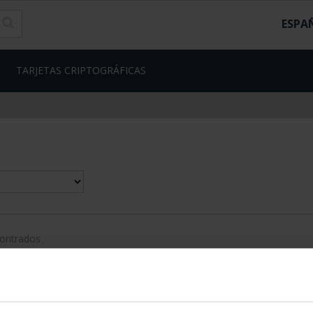
ESPA
TARJETAS CRIPTOGRÁFICAS
contrados