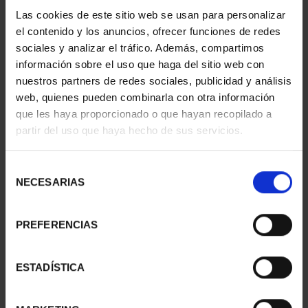
Las cookies de este sitio web se usan para personalizar
CAPITALES ESPAÑOLAS
CAPITALES ESPAÑOLAS
el contenido y los anuncios, ofrecer funciones de redes
- BARCELONA
- CEUTA
sociales y analizar el tráfico. Además, compartimos
73,00 €
73,00 €
información sobre el uso que haga del sitio web con
nuestros partners de redes sociales, publicidad y análisis
web, quienes pueden combinarla con otra información
que les haya proporcionado o que hayan recopilado a
partir del uso que haya hecho de sus servicios.
Selección
NECESARIAS
de
consentimiento
PREFERENCIAS
CAPITALES ESPAÑOLAS
CAPITALES ESPAÑOLAS
ESTADÍSTICA
- MADRID
- PAMPLONA
73,00 €
73,00 €