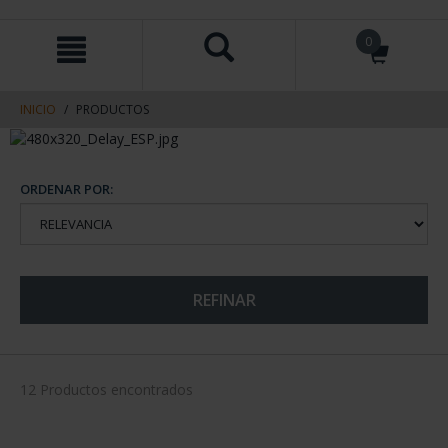
saltar
Saltar
0
al
al
contenido
men
de
navegacin
INICIO
PRODUCTOS
ORDENAR POR:
REFINAR
12 Productos encontrados