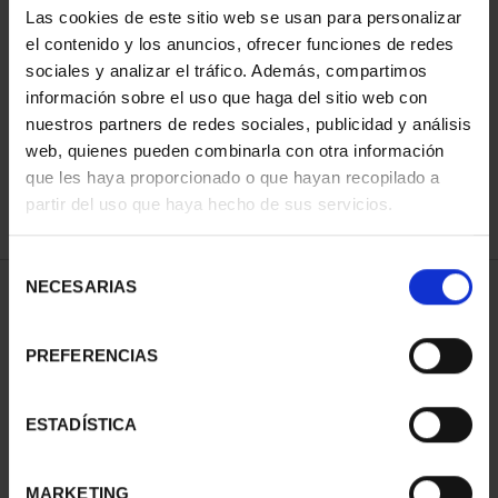
Las cookies de este sitio web se usan para personalizar
el contenido y los anuncios, ofrecer funciones de redes
sociales y analizar el tráfico. Además, compartimos
ORDENAR POR:
información sobre el uso que haga del sitio web con
nuestros partners de redes sociales, publicidad y análisis
web, quienes pueden combinarla con otra información
que les haya proporcionado o que hayan recopilado a
REFINAR
partir del uso que haya hecho de sus servicios.
Selección
NECESARIAS
de
1 Productos encontrados
consentimiento
PREFERENCIAS
ESTADÍSTICA
MARKETING