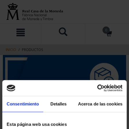
saltar
Saltar
0
al
al
contenido
men
de
navegacin
INICIO
PRODUCTOS
Consentimiento
Detalles
Acerca de las cookies
Esta página web usa cookies