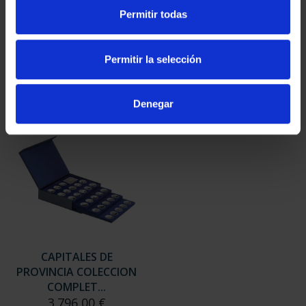
SUSCRIPCIÓN
SUSCRIPCIÓN
Permitir todas
CAPITALES DE
CAPITALES DE
PROVINCIA 3
PROVINCIA 4
949,00 €
949,00 €
Permitir la selección
Sólo para usuarios
Sólo para usuarios
registrados
registrados
Denegar
CAPITALES DE
PROVINCIA COLECCION
COMPLET...
3.796,00 €