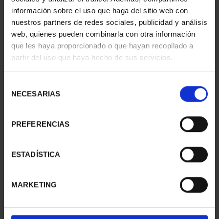
información sobre el uso que haga del sitio web con
nuestros partners de redes sociales, publicidad y análisis
web, quienes pueden combinarla con otra información
SUSCRIPCIÓN
SUSCRIPCIÓN
que les haya proporcionado o que hayan recopilado a
CAPITALES DE
CAPITALES DE
partir del uso que haya hecho de sus servicios.
PROVINCIA 1
PROVINCIA 2
949,00 €
949,00 €
Selección
Sólo para usuarios
Sólo para usuarios
NECESARIAS
de
registrados
registrados
consentimiento
PREFERENCIAS
ESTADÍSTICA
MARKETING