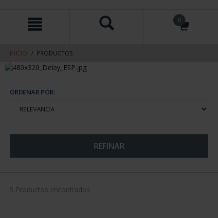
saltar
Saltar
0
al
al
contenido
men
de
navegacin
INICIO
PRODUCTOS
ORDENAR POR:
REFINAR
5 Productos encontrados