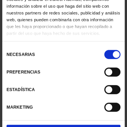
información sobre el uso que haga del sitio web con
nuestros partners de redes sociales, publicidad y análisis
web, quienes pueden combinarla con otra información
que les haya proporcionado o que hayan recopilado a
partir del uso que haya hecho de sus servicios.
SUSCRIPCIÓN
SUSCRIPCIÓN
CAPITALES DE
CAPITALES DE
PROVINCIA 3
PROVINCIA 4
Selección
949,00 €
949,00 €
NECESARIAS
de
consentimiento
Sólo para usuarios
Sólo para usuarios
registrados
registrados
PREFERENCIAS
ESTADÍSTICA
MARKETING