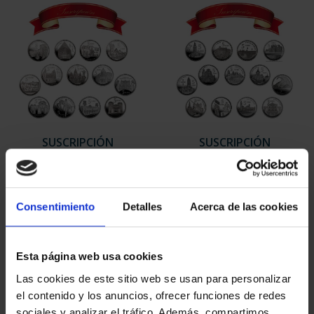
SUSCRIPCIÓN
SUSCRIPCIÓN
CAPITALES DE
CAPITALES DE
PROVINCIA 1
PROVINCIA 2
949,00 €
949,00 €
Consentimiento
Detalles
Acerca de las cookies
Sólo para usuarios
Sólo para usuarios
registrados
registrados
Esta página web usa cookies
Las cookies de este sitio web se usan para personalizar
el contenido y los anuncios, ofrecer funciones de redes
sociales y analizar el tráfico. Además, compartimos