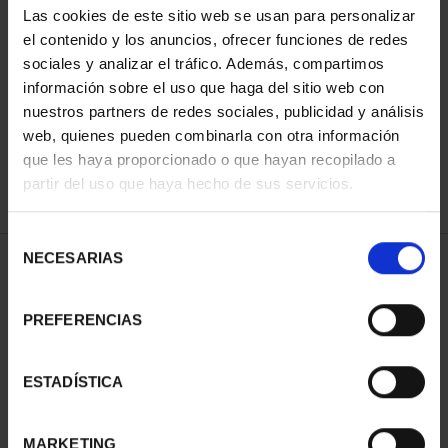
Las cookies de este sitio web se usan para personalizar
el contenido y los anuncios, ofrecer funciones de redes
sociales y analizar el tráfico. Además, compartimos
ORDENAR POR:
información sobre el uso que haga del sitio web con
nuestros partners de redes sociales, publicidad y análisis
web, quienes pueden combinarla con otra información
que les haya proporcionado o que hayan recopilado a
REFINAR
partir del uso que haya hecho de sus servicios.
Selección
NECESARIAS
de
1 Productos encontrados
consentimiento
PREFERENCIAS
ESTADÍSTICA
MARKETING