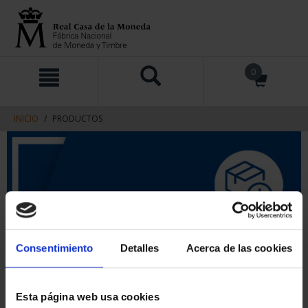
saltar
Saltar
0
al
al
contenido
men
de
navegacin
INICIO
PRODUCTOS
Consentimiento
Detalles
Acerca de las cookies
Esta página web usa cookies