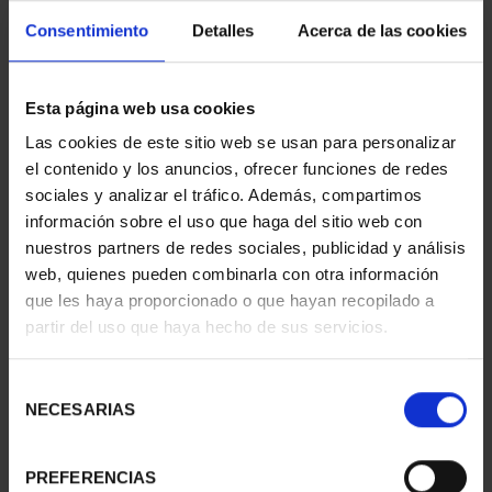
Consentimiento
Detalles
Acerca de las cookies
CAPITALES ESPAÑOLAS
CAPITALES ESPAÑOLAS
Esta página web usa cookies
- HUESCA
- TERUEL
73,00 €
73,00 €
Las cookies de este sitio web se usan para personalizar
el contenido y los anuncios, ofrecer funciones de redes
sociales y analizar el tráfico. Además, compartimos
información sobre el uso que haga del sitio web con
nuestros partners de redes sociales, publicidad y análisis
web, quienes pueden combinarla con otra información
que les haya proporcionado o que hayan recopilado a
partir del uso que haya hecho de sus servicios.
Selección
NECESARIAS
de
consentimiento
PREFERENCIAS
CAPITALES ESPAÑOLAS
SUSCRIPCIÓN