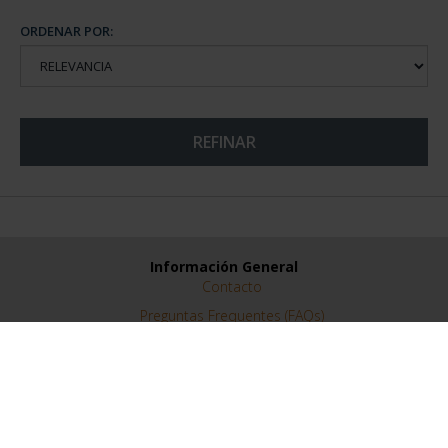
ORDENAR POR:
REFINAR
Información General
Contacto
Preguntas Frequentes (FAQs)
Aviso Legal
Condiciones Legales