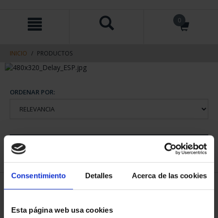
saltar
Saltar
0
al
al
contenido
men
de
navegacin
INICIO
PRODUCTOS
ORDENAR POR:
REFINAR
Consentimiento
Detalles
Acerca de las cookies
2 Productos encontrados
Esta página web usa cookies