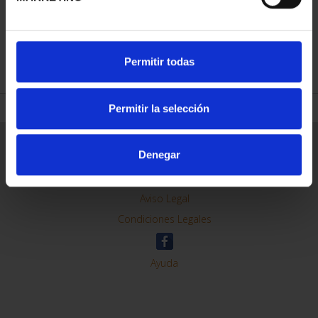
REFINAR
Permitir todas
Permitir la selección
Información General
Denegar
Contacto
Preguntas Frequentes (FAQs)
Aviso Legal
Condiciones Legales
Ayuda