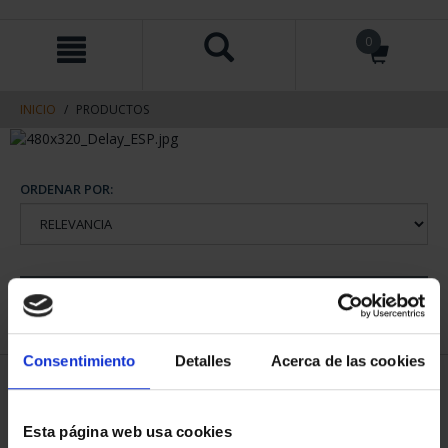
saltar
Saltar
0
al
al
contenido
men
de
navegacin
INICIO
PRODUCTOS
ORDENAR POR:
REFINAR
Consentimiento
Detalles
Acerca de las cookies
2 Productos encontrados
Esta página web usa cookies