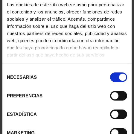
Las cookies de este sitio web se usan para personalizar
el contenido y los anuncios, ofrecer funciones de redes
sociales y analizar el tráfico. Además, compartimos
ORDENAR POR:
información sobre el uso que haga del sitio web con
nuestros partners de redes sociales, publicidad y análisis
web, quienes pueden combinarla con otra información
que les haya proporcionado o que hayan recopilado a
REFINAR
partir del uso que haya hecho de sus servicios.
Selección
NECESARIAS
de
1 Productos encontrados
consentimiento
PREFERENCIAS
ESTADÍSTICA
MARKETING