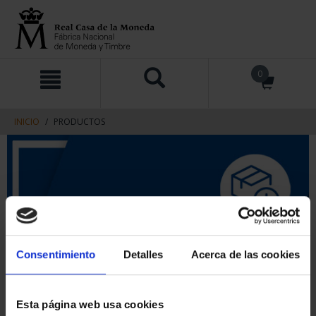
saltar
Saltar
0
al
al
contenido
men
de
navegacin
INICIO
PRODUCTOS
Consentimiento
Detalles
Acerca de las cookies
Esta página web usa cookies