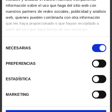
información sobre el uso que haga del sitio web con
nuestros partners de redes sociales, publicidad y análisis
web, quienes pueden combinarla con otra información
que les haya proporcionado o que hayan recopilado a
partir del uso que haya hecho de sus servicios.
SUSCRIPCIÓN
SUSCRIPCIÓN
CAPITALES DE
CAPITALES DE
Selección
PROVINCIA 3
PROVINCIA 4
NECESARIAS
de
949,00 €
949,00 €
consentimiento
Sólo para usuarios
Sólo para usuarios
PREFERENCIAS
registrados
registrados
ESTADÍSTICA
MARKETING