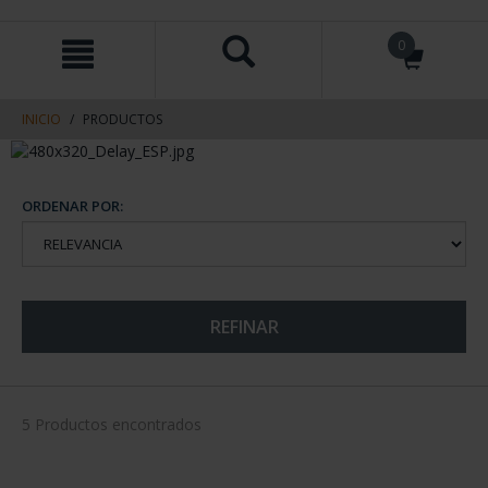
saltar
Saltar
0
al
al
contenido
men
de
navegacin
INICIO
PRODUCTOS
ORDENAR POR:
REFINAR
5 Productos encontrados