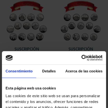
SUSCRIPCIÓN
SUSCRIPCIÓN
CAPITALES DE
CAPITALES DE
PROVINCIA 1
PROVINCIA 2
949,00 €
949,00 €
Consentimiento
Detalles
Acerca de las cookies
Sólo para usuarios
Sólo para usuarios
registrados
registrados
Esta página web usa cookies
Las cookies de este sitio web se usan para personalizar
el contenido y los anuncios, ofrecer funciones de redes
sociales y analizar el tráfico. Además, compartimos