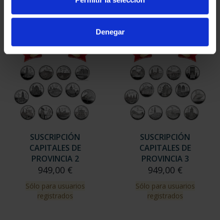
Sólo para usuarios
registrados
Denegar
SUSCRIPCIÓN
SUSCRIPCIÓN
CAPITALES DE
CAPITALES DE
PROVINCIA 2
PROVINCIA 3
949,00 €
949,00 €
Sólo para usuarios
Sólo para usuarios
registrados
registrados