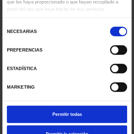
que les haya proporcionado o que hayan recopilado a
- LLEIDA
- TARRAGONA
partir del uso que haya hecho de sus servicios.
73,00 €
73,00 €
Selección
NECESARIAS
de
consentimiento
PREFERENCIAS
ESTADÍSTICA
MARKETING
CIUDADES PATRIMONIO
SUSCRIPCIÓN
III - TARRAGONA
CAPITALES DE
Permitir todas
73,00 €
PROVINCIA 1
949,00 €
Permitir la selección