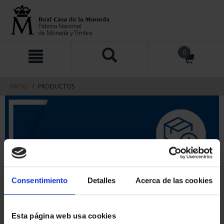
saltar
Saltar
0
al
al
contenido
men
de
navegacin
INICIO
PRODUCTOS
Consentimiento
Detalles
Acerca de las cookies
Esta página web usa cookies