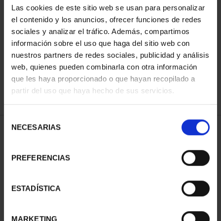
Las cookies de este sitio web se usan para personalizar
el contenido y los anuncios, ofrecer funciones de redes
sociales y analizar el tráfico. Además, compartimos
ORDENAR POR:
información sobre el uso que haga del sitio web con
nuestros partners de redes sociales, publicidad y análisis
web, quienes pueden combinarla con otra información
que les haya proporcionado o que hayan recopilado a
REFINAR
partir del uso que haya hecho de sus servicios.
Selección
NECESARIAS
de
2 Productos encontrados
consentimiento
PREFERENCIAS
ESTADÍSTICA
MARKETING