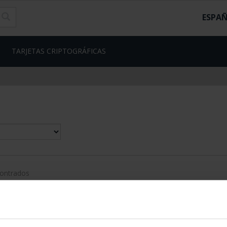
ESPA
TARJETAS CRIPTOGRÁFICAS
contrados