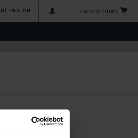
ÑOL
/
0,00 €
0
ELEMENTOS