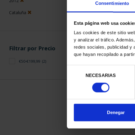
2012
Consentimiento
Cataluña
Esta página web usa cookie
Las cookies de este sitio we
y analizar el tráfico. Ademá
CAPITALES 
redes sociales, publicidad y
Filtrar por Precio
LLE
que hayan recopilado a parti
73,
€50-€199,99
(2)
Selección
NECESARIAS
de
consentimiento
ORDENAR POR:
Denegar