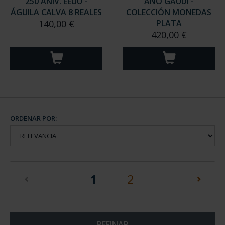
250 ANIV. EEUU -
AÑO GAUDÍ -
ÁGUILA CALVA 8 REALES
COLECCIÓN MONEDAS
140,00 €
PLATA
420,00 €
ORDENAR POR:
(current)
1
2
REFINAR