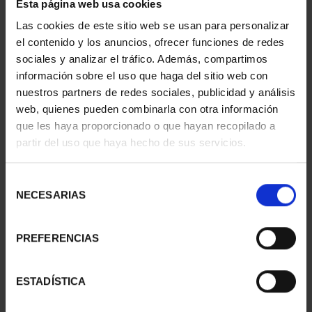
Esta página web usa cookies
GOYA (2021)
(2023) 8 REALES
CINCUENTI...
140,00 €
Las cookies de este sitio web se usan para personalizar
610,00 €
el contenido y los anuncios, ofrecer funciones de redes
sociales y analizar el tráfico. Además, compartimos
información sobre el uso que haga del sitio web con
nuestros partners de redes sociales, publicidad y análisis
web, quienes pueden combinarla con otra información
que les haya proporcionado o que hayan recopilado a
partir del uso que haya hecho de sus servicios.
Selección
NECESARIAS
de
consentimiento
PREFERENCIAS
CENTENARIO DE
MARGARITA SALAS
SOROLLA (2023)
(2024) 8 REALES
ESTADÍSTICA
CINCUENTÍN
140,00 €
610,00 €